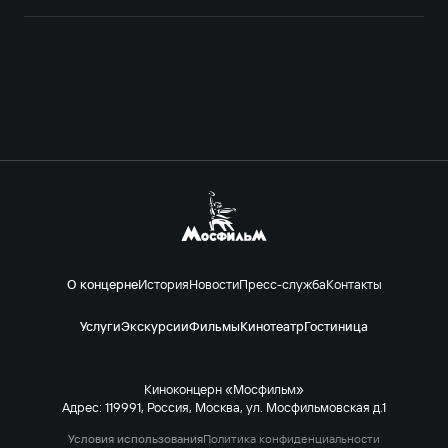
О концерне
История
Новости
Пресс-служба
Контакты
Услуги
Экскурсии
Фильмы
Кинотеатр
Гостиница
Киноконцерн «Мосфильм»
Адрес: 119991, Россия, Москва, ул. Мосфильмовская д.1
Условия использования
Политика конфиденциальности