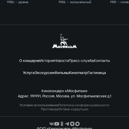
1986
драма
1986
музыкальный
1981
коме
О концерне
История
Новости
Пресс-служба
Контакты
Услуги
Экскурсии
Фильмы
Кинотеатр
Гостиница
Киноконцерн «Мосфильм»
Адрес: 119991, Россия, Москва, ул. Мосфильмовская д.1
Условия использования
Политика конфиденциальности
Противодействие коррупции
ФГУП «Киноконцерн «Мосфильм»