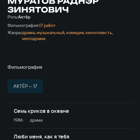
МУРАТОВ РАДНЭР
ЗИНЯТОВИЧ
Роль:
Актёр
Фильмография:
17 работ
Жанры:
драма
,
музыкальный
,
комедия
,
киноповесть
,
мелодрама
Фильмография
АКТЁР — 17
Семь криков в океане
1986
драма
Люби меня, как я тебя