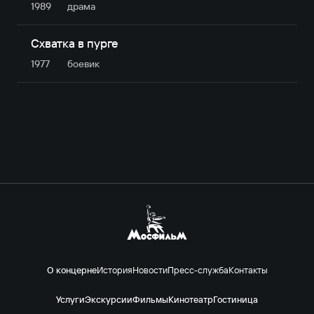
1989
драма
Схватка в пурге
1977
боевик
О концерне
История
Новости
Пресс-служба
Контакты
Услуги
Экскурсии
Фильмы
Кинотеатр
Гостиница