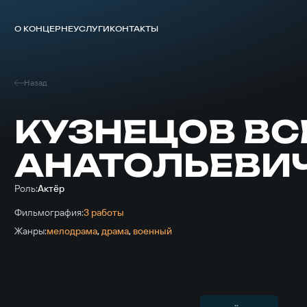
О КОНЦЕРНЕ
УСЛУГИ
КОНТАКТЫ
Назад
КУЗНЕЦОВ В
АНАТОЛЬЕВИ
Роль:
Актёр
Фильмография:
3 работы
Жанры:
мелодрама
,
драма
,
военный