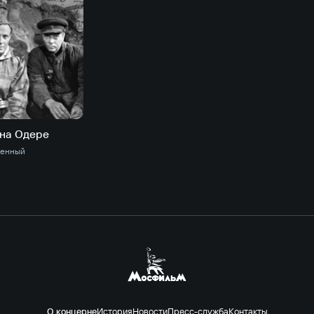
 на Одере
оенный
О концерне
История
Новости
Пресс-служба
Контакты