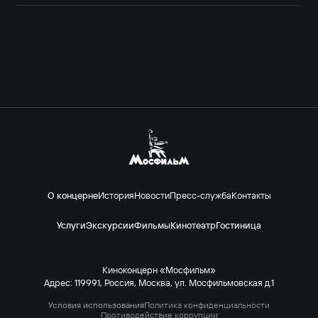
О концерне
История
Новости
Пресс-служба
Контакты
Услуги
Экскурсии
Фильмы
Кинотеатр
Гостиница
Киноконцерн «Мосфильм»
Адрес: 119991, Россия, Москва, ул. Мосфильмовская д.1
Условия использования
Политика конфиденциальности
Противодействие коррупции