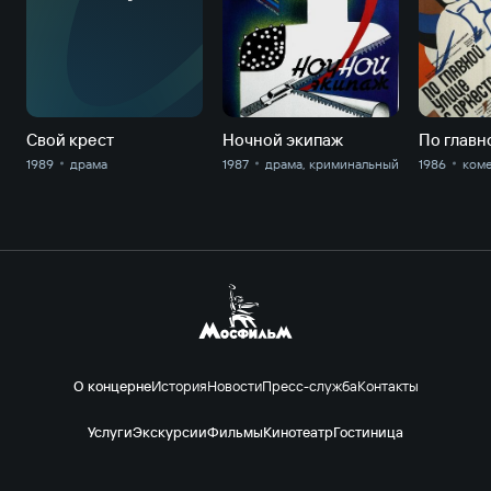
С
Свой крест
Ночной экипаж
1989
драма
1987
драма, криминальный
1986
ком
О концерне
История
Новости
Пресс-служба
Контакты
Услуги
Экскурсии
Фильмы
Кинотеатр
Гостиница