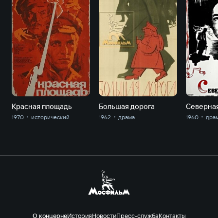
Красная площадь
Большая дорога
Северная
1970
исторический
1962
драма
1960
дра
О концерне
История
Новости
Пресс-служба
Контакты