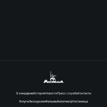
О концерне
История
Новости
Пресс-служба
Контакты
Услуги
Экскурсии
Фильмы
Кинотеатр
Гостиница