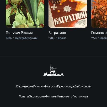
Певучая Россия
Багратион
Романс 
1986
биографический
1985
драма
1974
драм
О концерне
История
Новости
Пресс-служба
Контакты
Услуги
Экскурсии
Фильмы
Кинотеатр
Гостиница