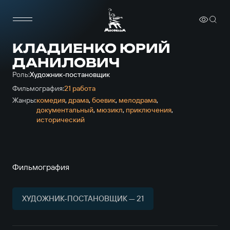
КЛАДИЕНКО ЮРИЙ
ДАНИЛОВИЧ
Роль:
Художник-постановщик
Фильмография:
21 работа
Жанры:
комедия
,
драма
,
боевик
,
мелодрама
,
документальный
,
мюзикл
,
приключе­ния
,
исторический
Фильмография
ХУДОЖНИК-ПОСТАНОВЩИК — 21