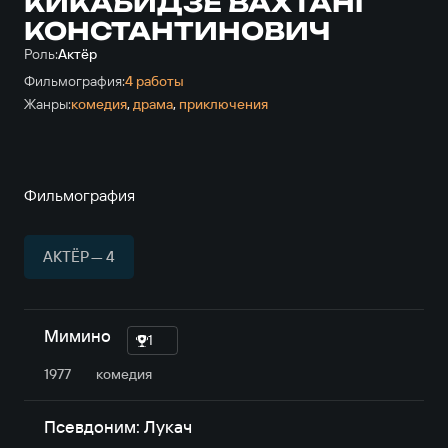
КИКАБИДЗЕ ВАХТАНГ
КОНСТАНТИНОВИЧ
Роль:
Актёр
Фильмография:
4 работы
Жанры:
комедия
,
драма
,
приключе­ния
Фильмография
АКТЁР — 4
Мимино
1
1977
комедия
Псевдоним: Лукач