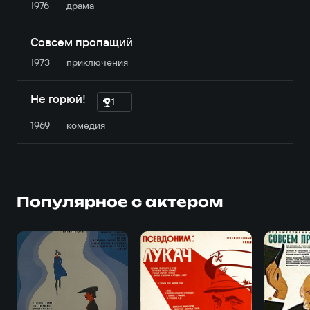
1976
драма
Совсем пропащий
1973
приключе­ния
Не горюй!
1
1969
комедия
Популярное с актером