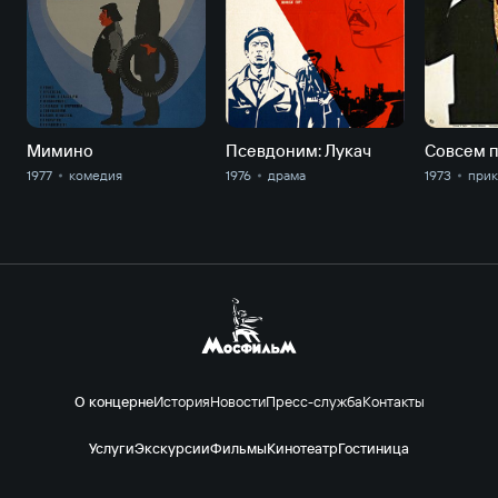
Мимино
Псевдоним: Лукач
Совсем 
1977
комедия
1976
драма
1973
прик
О концерне
История
Новости
Пресс-служба
Контакты
Услуги
Экскурсии
Фильмы
Кинотеатр
Гостиница