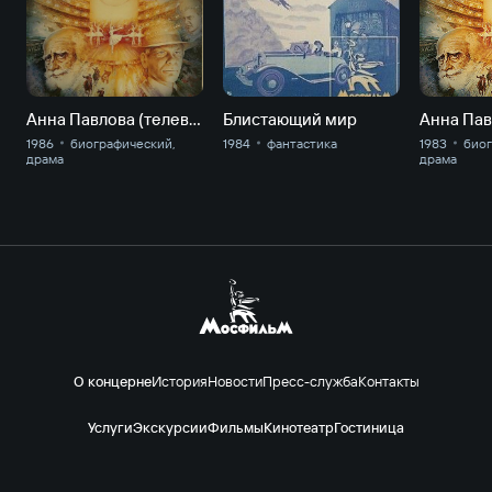
Анна Павлова (телевариант)
Блистающий мир
Анна Па
1986
биографический,
1984
фантастика
1983
био
драма
драма
О концерне
История
Новости
Пресс-служба
Контакты
Услуги
Экскурсии
Фильмы
Кинотеатр
Гостиница