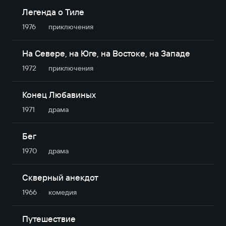
Легенда о Тиле
1976
приключе­ния
На Севере, на Юге, на Востоке, на Западе
1972
приключе­ния
Конец Любавиных
1971
драма
Бег
1970
драма
Скверный анекдот
1966
комедия
Путешествие