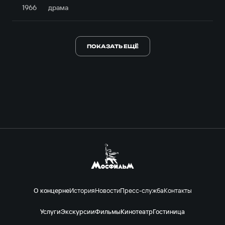
1966
драма
ПОКАЗАТЬ ЕЩЁ
О концерне
История
Новости
Пресс-служба
Контакты
Услуги
Экскурсии
Фильмы
Кинотеатр
Гостиница