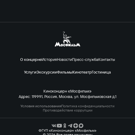
О концерне
История
Новости
Пресс-служба
Контакты
Услуги
Экскурсии
Фильмы
Кинотеатр
Гостиница
Киноконцерн «Мосфильм»
Адрес: 119991, Россия, Москва, ул. Мосфильмовская д.1
Условия использования
Политика конфиденциальности
Противодействие коррупции
ФГУП «Киноконцерн «Мосфильм»
© 2026 Все права защищены