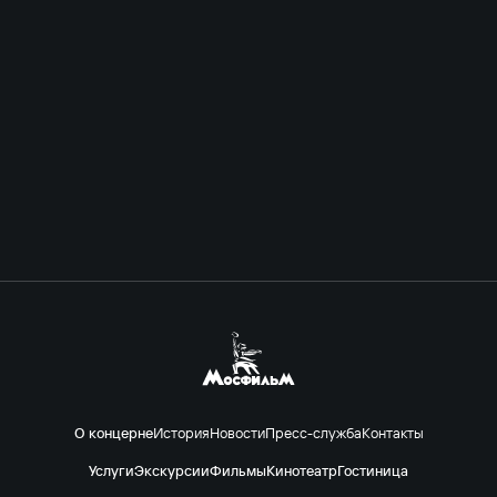
Х
О концерне
История
Новости
Пресс-служба
Контакты
Услуги
Экскурсии
Фильмы
Кинотеатр
Гостиница