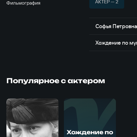
АКТЁР — 2
Фильмография
Софья Петровн
Хождение по м
Популярное с актером
Хождение по