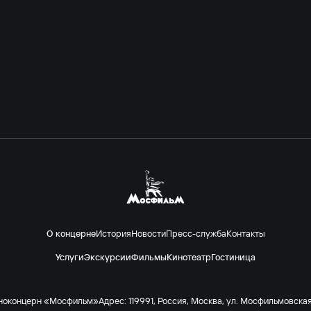
О концерне
История
Новости
Пресс-служба
Контакты
Услуги
Экскурсии
Фильмы
Кинотеатр
Гостиница
ноконцерн «Мосфильм»
Адрес: 119991, Россия, Москва, ул. Мосфильмовская 