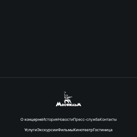
О концерне
История
Новости
Пресс-служба
Контакты
Услуги
Экскурсии
Фильмы
Кинотеатр
Гостиница