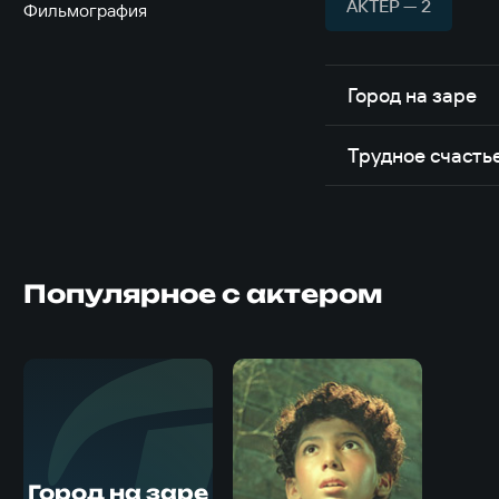
АКТЁР — 2
Фильмография
Город на заре
Трудное счасть
Популярное с актером
Город на заре