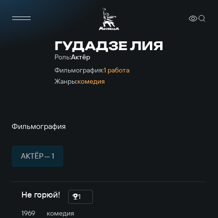
ГУДАДЗЕ ЛИЯ
Роль:
Актёр
Фильмография:
1 работа
Жанры:
комедия
Фильмография
АКТЁР — 1
Не горюй!
1
1969
комедия