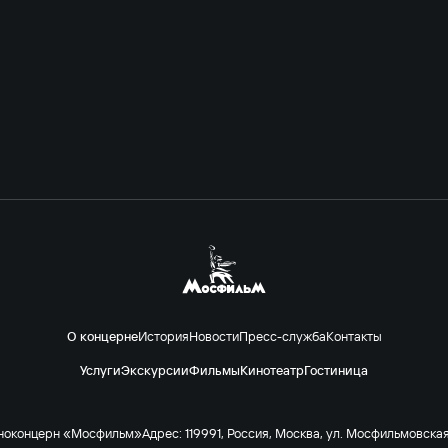
О концерне
История
Новости
Пресс-служба
Контакты
Услуги
Экскурсии
Фильмы
Кинотеатр
Гостиница
ноконцерн «Мосфильм»
Адрес: 119991, Россия, Москва, ул. Мосфильмовская 