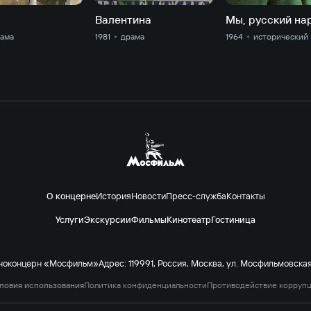
Валентина
Мы, русский на
ама
1981
драма
1964
исторический
О концерне
История
Новости
Пресс-служба
Контакты
Услуги
Экскурсии
Фильмы
Кинотеатр
Гостиница
ноконцерн «Мосфильм»
Адрес: 119991, Россия, Москва, ул. Мосфильмовская 
ловия использования
Политика конфиденциальности
Противодействие корруп