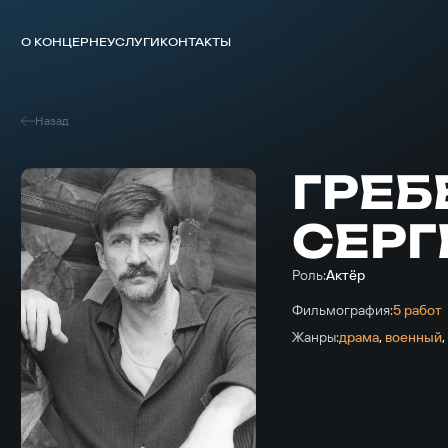
О КОНЦЕРНЕ
УСЛУГИ
КОНТАКТЫ
Назад
ГРЕ
СЕРГ
Роль:
Актёр
Фильмография:
5 работ
Жанры:
драма
,
военный