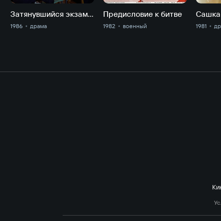
Затянувшийся экзамен
Предисловие к битве
Сашка
1986
драма
1982
военный
1981
др
Ки
Ус