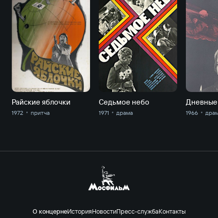
Райские яблочки
Седьмое небо
Дневные
1972
притча
1971
драма
1966
дра
О концерне
История
Новости
Пресс-служба
Контакты