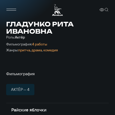
ГЛАДУНКО РИТА
ИВАНОВНА
Роль:
Актёр
Фильмография:
4 работы
Жанры:
притча
,
драма
,
комедия
Фильмография
АКТЁР — 4
Райские яблочки