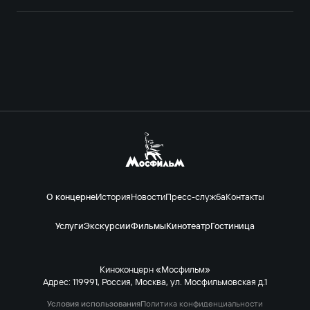
О концерне
История
Новости
Пресс-служба
Контакты
Услуги
Экскурсии
Фильмы
Кинотеатр
Гостиница
Киноконцерн «Мосфильм»
Адрес: 119991, Россия, Москва, ул. Мосфильмовская д.1
Условия использования
Политика конфиденциальности