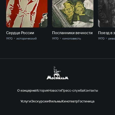
Сердце России
Посланники вечности
1970
исторический
1970
киноповесть
1970
рев
О концерне
История
Новости
Пресс-служба
Контакты
Услуги
Экскурсии
Фильмы
Кинотеатр
Гостиница