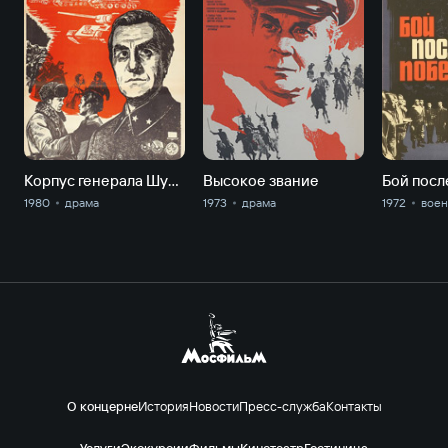
Корпус генерала Шубникова
Высокое звание
Бой посл
1980
драма
1973
драма
1972
вое
О концерне
История
Новости
Пресс-служба
Контакты