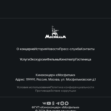
О концерне
История
Новости
Пресс-служба
Контакты
Услуги
Экскурсии
Фильмы
Кинотеатр
Гостиница
Киноконцерн «Мосфильм»
Адрес: 119991, Россия, Москва, ул. Мосфильмовская д.1
Условия использования
Политика конфиденциальности
Противодействие коррупции
ФГУП «Киноконцерн «Мосфильм»
© 2026 Все права защищены