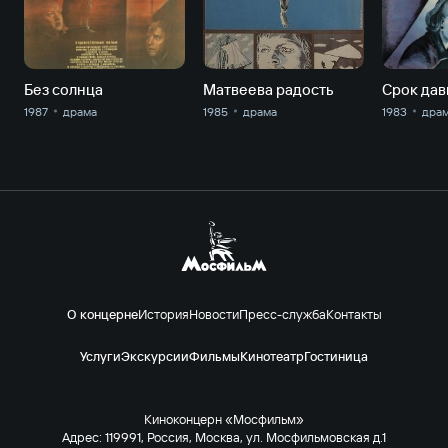
Без солнца
Матвеева радость
Срок дав
1987
драма
1985
драма
1983
дра
О концерне
История
Новости
Пресс-служба
Контакты
Услуги
Экскурсии
Фильмы
Кинотеатр
Гостиница
Киноконцерн «Мосфильм»
Адрес: 119991, Россия, Москва, ул. Мосфильмовская д.1