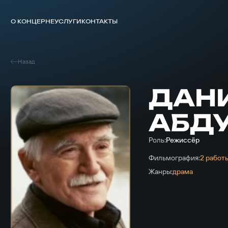
О КОНЦЕРНЕ
УСЛУГИ
КОНТАКТЫ
Назад
ДАН
АБД
Роль:
Режиссёр
Фильмография:
2 работ
Жанры:
драма