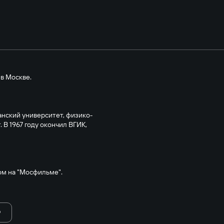
 в Москве.
танский университет, физико-
 В 1967 году окончил ВГИК,
м на "Мосфильме".
сств Абхазской ССР.
Ю