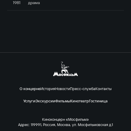
1981
драма
О концерне
История
Новости
Пресс-служба
Контакты
Услуги
Экскурсии
Фильмы
Кинотеатр
Гостиница
Киноконцерн «Мосфильм»
Адрес: 119991, Россия, Москва, ул. Мосфильмовская д.1