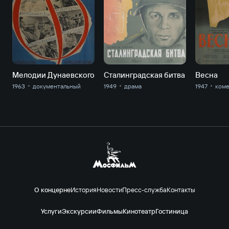
Мелодии Дунаевского
Сталинградская битва
Весна
1963
документальный
1949
драма
1947
ком
О концерне
История
Новости
Пресс-служба
Контакты
Услуги
Экскурсии
Фильмы
Кинотеатр
Гостиница