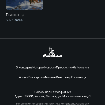
Три солнца
1976
драма
О концерне
История
Новости
Пресс-служба
Контакты
Услуги
Экскурсии
Фильмы
Кинотеатр
Гостиница
Киноконцерн «Мосфильм»
Адрес: 119991, Россия, Москва, ул. Мосфильмовская д.1
Условия использования
Политика конфиденциальности