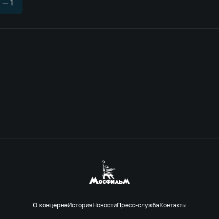
— 1
О концерне
История
Новости
Пресс-служба
Контакты