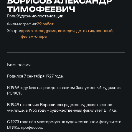
БОРИСОВ АЛЕКСАНДР
ТИМОФЕЕВИЧ
Роль:
Художник-постановщик
Фильмография:
29 работ
Жанры:
драма
,
мелодрама
,
комедия
,
детектив
,
военный
,
фильм-опера
Биография
Родился 7 сентября 1927 года.
В 1969 году был награжден званием Заслуженный художник
РСФСР.
В 1949 г. окончил Ворошиловградское художественное
училище, в 1955 году – художественный факультет ВГИКа.
С 1973 года вёл мастерскую на художественном факультете
ВГИКа, профессор.