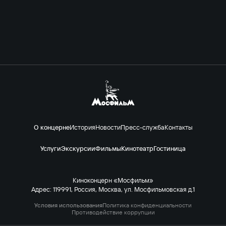
О концерне
История
Новости
Пресс-служба
Контакты
Услуги
Экскурсии
Фильмы
Кинотеатр
Гостиница
Киноконцерн «Мосфильм»
Адрес: 119991, Россия, Москва, ул. Мосфильмовская д.1
Условия использования
Политика конфиденциальности
Противодействие коррупции