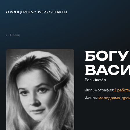
О КОНЦЕРНЕ
УСЛУГИ
КОНТАКТЫ
Назад
БОГУ
ВАС
Роль:
Актёр
Фильмография:
2 работ
Жанры:
мелодрама
,
дра