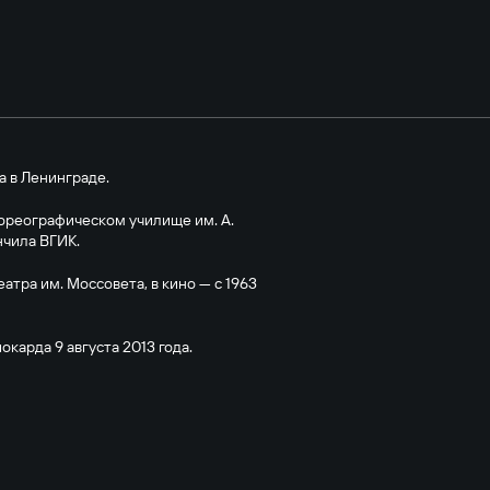
а в Ленинграде.
хореографическом училище им. А.
нчила ВГИК.
еатра им. Моссовета, в кино — с 1963
карда 9 августа 2013 года.