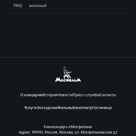
1962
военный
О концерне
История
Новости
Пресс-служба
Контакты
Услуги
Экскурсии
Фильмы
Кинотеатр
Гостиница
Киноконцерн «Мосфильм»
Адрес: 119991, Россия, Москва, ул. Мосфильмовская д.1