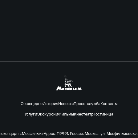
О концерне
История
Новости
Пресс-служба
Контакты
Услуги
Экскурсии
Фильмы
Кинотеатр
Гостиница
ноконцерн «Мосфильм»
Адрес: 119991, Россия, Москва, ул. Мосфильмовская 