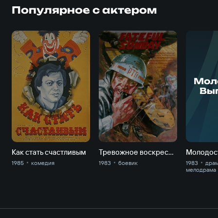
Популярное с актером
Мол
Вып
Но
"З
р
Как стать счастливым
Тревожное воскресенье
1985
комедия
1983
боевик
1983
драм
мелодрама