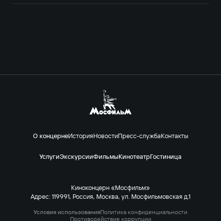
О концерне
История
Новости
Пресс-служба
Контакты
Услуги
Экскурсии
Фильмы
Кинотеатр
Гостиница
Киноконцерн «Мосфильм»
Адрес: 119991, Россия, Москва, ул. Мосфильмовская д.1
Условия использования
Политика конфиденциальности
Противодействие коррупции