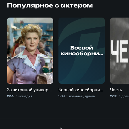
Популярное с актером
Боевой
киносборник
№ 3. Новелла
"Мужество"
За витриной универмага
Боевой киносборник № 3. Новелла "Мужество"
Честь
1955
комедия
1941
военный, драма
1938
дра