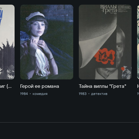
Секунда на подвиг (Незабываемый соратник)
Герой ее романа
Тайна виллы "Грета"
1984
комедия
1983
детектив
1