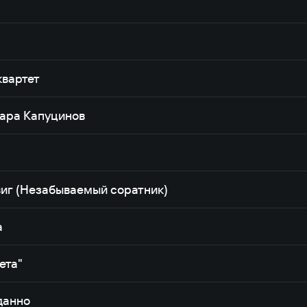
вартет
вара Капуцинов
виг (Незабываемый соратник)
а
ета"
данно