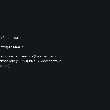
 в Геленджике.
-студию МХАТа.
ёр московских театров (Центрального
ковского (с 1960), имени Моссовета (с
ктера).