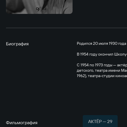
Биография
Родился 20 июля 1930 года
В 1954 году окончил Школу
С 1954 по 1973 годы — акт
детского, театра имени Мая
1962), театра-студии киноа
АКТЁР — 29
Фильмография