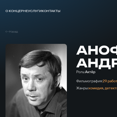
О КОНЦЕРНЕ
УСЛУГИ
КОНТАКТЫ
Назад
АНО
АНД
Роль:
Актёр
Фильмография:
29 рабо
Жанры:
комедия
,
детект