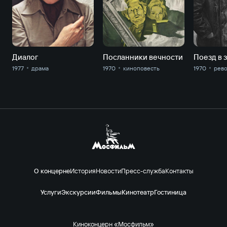
Диалог
Посланники вечности
1977
драма
1970
киноповесть
1970
рев
О концерне
История
Новости
Пресс-служба
Контакты
Услуги
Экскурсии
Фильмы
Кинотеатр
Гостиница
Киноконцерн «Мосфильм»