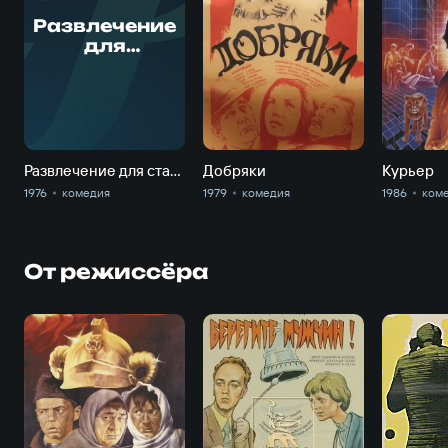
Р
Развлечение
для
старичков
Развлечение для старичков
Добряки
Курьер
1976
комедия
1979
комедия
1986
ком
От режиссёра