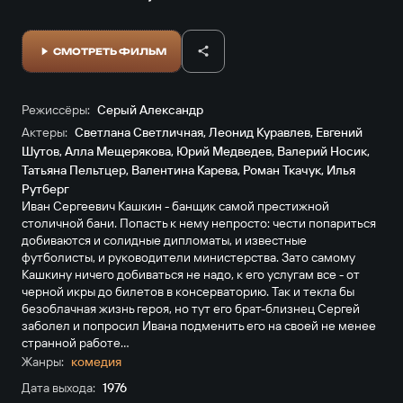
СМОТРЕТЬ ФИЛЬМ
Режиссёры:
Серый Александр
Актеры:
Светлана Светличная
,
Леонид Куравлев
,
Евгений
Шутов
,
Алла Мещерякова
,
Юрий Медведев
,
Валерий Носик
,
Татьяна Пельтцер
,
Валентина Карева
,
Роман Ткачук
,
Илья
Рутберг
Иван Сергеевич Кашкин - банщик самой престижной
столичной бани. Попасть к нему непросто: чести попариться
добиваются и солидные дипломаты, и известные
футболисты, и руководители министерства. Зато самому
Кашкину ничего добиваться не надо, к его услугам все - от
черной икры до билетов в консерваторию. Так и текла бы
безоблачная жизнь героя, но тут его брат-близнец Сергей
заболел и попросил Ивана подменить его на своей не менее
странной работе...
Жанры:
комедия
Дата выхода:
1976