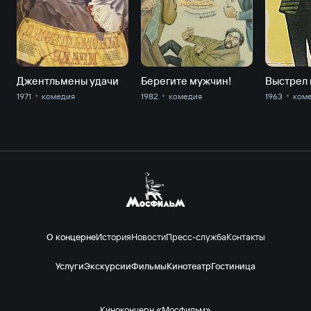
Джентльмены удачи
Берегите мужчин!
Выстрел 
1971
комедия
1982
комедия
1963
ком
О концерне
История
Новости
Пресс-служба
Контакты
Услуги
Экскурсии
Фильмы
Кинотеатр
Гостиница
Киноконцерн «Мосфильм»