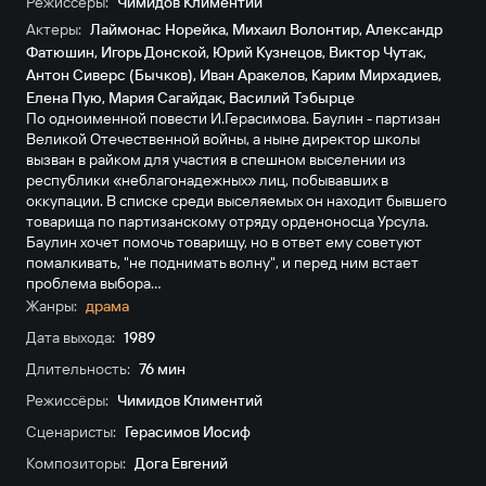
Режиссёры:
Чимидов Климентий
Актеры:
Лаймонас Норейка
,
Михаил Волонтир
,
Александр
Фатюшин
,
Игорь Донской
,
Юрий Кузнецов
,
Виктор Чутак
,
Антон Сиверс (Бычков)
,
Иван Аракелов
,
Карим Мирхадиев
,
Елена Пую
,
Мария Сагайдак
,
Василий Тэбырце
По одноименной повести И.Герасимова. Баулин - партизан
Великой Отечественной войны, а ныне директор школы
вызван в райком для участия в спешном выселении из
республики «неблагонадежных» лиц, побывавших в
оккупации. В списке среди выселяемых он находит бывшего
товарища по партизанскому отряду орденоносца Урсула.
Баулин хочет помочь товарищу, но в ответ ему советуют
помалкивать, "не поднимать волну", и перед ним встает
проблема выбора…
Жанры:
драма
Дата выхода:
1989
Длительность:
76 мин
Режиссёры:
Чимидов Климентий
Сценаристы:
Герасимов Иосиф
Композиторы:
Дога Евгений