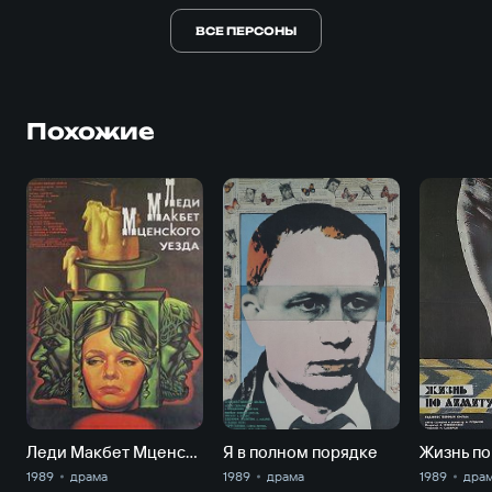
ВСЕ ПЕРСОНЫ
Похожие
Леди Макбет Мценского уезда
Я в полном порядке
Жизнь по
1989
драма
1989
драма
1989
дра