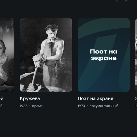
Поэт на
экране
ей
Кружева
Поэт на экране
ый
1928
драма
1973
документальный
1