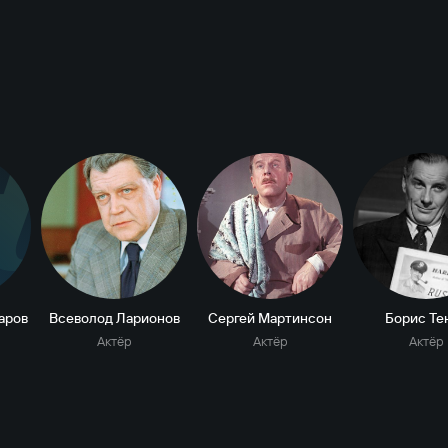
Н
аров
Всеволод Ларионов
Сергей Мартинсон
Борис Те
Актёр
Актёр
Актёр