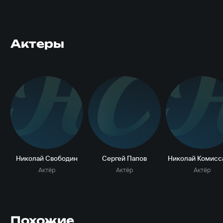
Актеры
Н
С
Николай Свободин
Сергей Папов
Николай Комисс
Актёр
Актёр
Актёр
Похожие