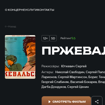
О КОНЦЕРНЕ
УСЛУГИ
КОНТАКТЫ
Назад
9.6
12+
SD
Рейтинг
ПРЖЕВА
Режиссёры:
Юткевич Сергей
Актеры:
Николай Свободин
,
Сергей Пап
Ларионов
,
Сергей Мартинсон
,
Борис Тен
Георгий Слабиняк
,
Василий Бокарев
,
Вла
Дагба Дондуков
,
Сергей Ценин
СМОТРЕТЬ ФИЛЬМ