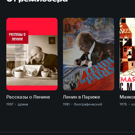
Рассказы о Ленине
Ленин в Париже
Маяко
1957
драма
1981
биографический
1975
к