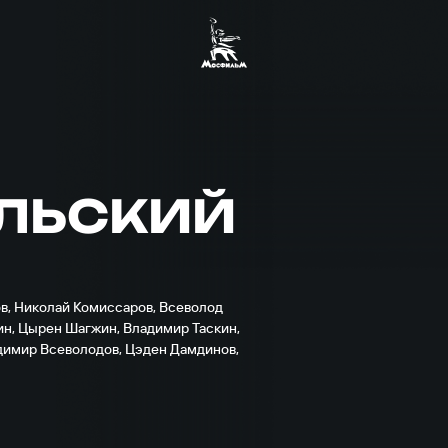
ЛЬСКИЙ
ов
,
Николай Комиссаров
,
Всеволод
ин
,
Цырен Шагжин
,
Владимир Таскин
,
димир Всеволодов
,
Цэден Дамдинов
,