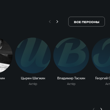
ВСЕ ПЕРСОНЫ
Ц
В
нин
Цырен Шагжин
Владимир Таскин
Георгий 
Актёр
Актёр
Ак