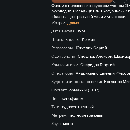
Фильм о выдающемся русском ученом XIX
руководил экспедициями в Уссурийский 
области Центральной Азии и уничтожил п
Жанры:
драма
Дата выхода:
1951
Длительность:
115 мин
Режиссёры:
Юткевич Сергей
Сценаристы:
Спешнев Алексей
,
Швейце
Композиторы:
Свиридов Георгий
Операторы:
Андриканис Евгений
,
Фирсо
Художники-постановщики:
Богданов Ми
Формат:
обычный (1:1,37)
Вид:
кинофильм
Тип:
художественный
Метраж:
полнометражный
Звук:
моно