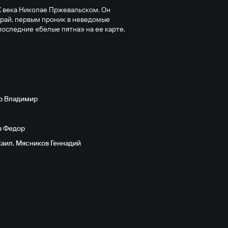
 века Николае Пржевальском. Он
край, первым проник в неведомые
оследние «белые пятна» на ее карте.
р Владимир
в Федор
хаил
,
Мясников Геннадий