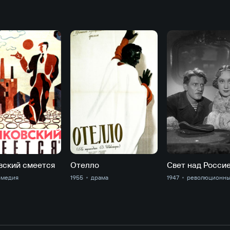
вский смеется
Отелло
Свет над Росси
омедия
1955
драма
1947
революционн