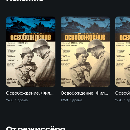
Освобождение. Фильм 1. Огненная дуга
Освобождение. Фильм 2-й. Прорыв
1968
драма
1968
драма
1970
д
От режиссёра