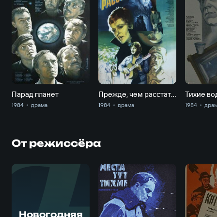
Парад планет
Прежде, чем расстаться
Тихие во
1984
драма
1984
драма
1984
дра
От режиссёра
Новогодняя