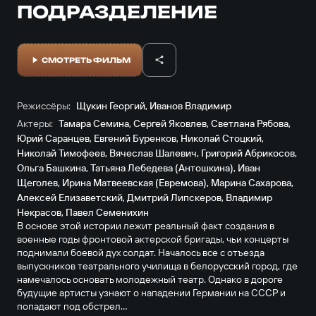
ПОДРАЗДЕЛЕНИЕ
СМОТРЕТЬ ФИЛЬМ
Режиссёры:
Щукин Георгий
,
Иванов Владимир
Актеры:
Тамара Семина
,
Сергей Яковлев
,
Светлана Рябова
,
Юрий Саранцев
,
Евгений Буренков
,
Николай Стоцкий
,
Николай Тимофеев
,
Вячеслав Шалевич
,
Григорий Абрикосов
,
Ольга Башкина
,
Татьяна Лебедева (Антошкина)
,
Иван
Щеголев
,
Ирина Матвеевская (Евремова)
,
Марина Сахарова
,
Алексей Елизаветский
,
Дмитрий Липскеров
,
Владимир
Некрасов
,
Павел Семенихин
В основе этой истории лежит реальный факт создания в
военные годы фронтовой актерской бригады, чьи концерты
поднимали боевой дух солдат. Началось все с отъезда
выпускников театрального училища в белорусский город, где
намечалось основать молодежный театр. Однако в дороге
будущие артисты узнают о нападении Германии на СССР и
попадают под обстрел...