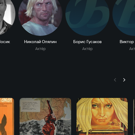
Б
Носик
Николай Олялин
Борис Гусаков
Виктор
Актёр
Актёр
Ак