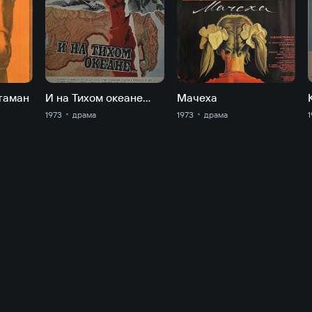
таман
И на Тихом океане…
Мачеха
1973
драма
1973
драма
1