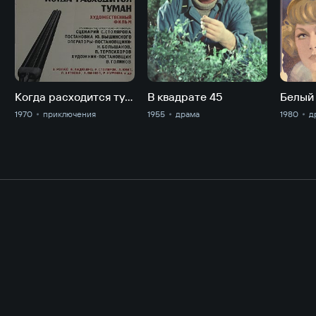
Когда расходится туман
В квадрате 45
Белый
1970
приключе­ния
1955
драма
1980
д