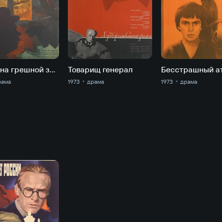
Жизнь на грешной земле
Товарищ генерал
Бесстрашный а
рама
1973
драма
1973
драма