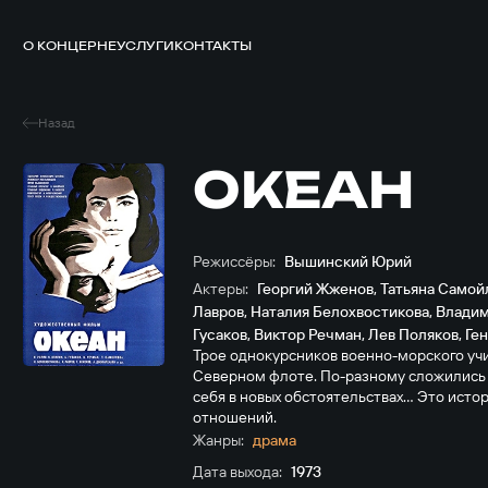
О КОНЦЕРНЕ
УСЛУГИ
КОНТАКТЫ
Назад
ОКЕАН
Режиссёры:
Вышинский Юрий
Актеры:
Георгий Жженов
,
Татьяна Самой
Лавров
,
Наталия Белохвостикова
,
Владим
Гусаков
,
Виктор Речман
,
Лев Поляков
,
Ге
Трое однокурсников военно-морского учи
Северном флоте. По-разному сложились и
себя в новых обстоятельствах... Это ист
отношений.
Жанры:
драма
Дата выхода:
1973