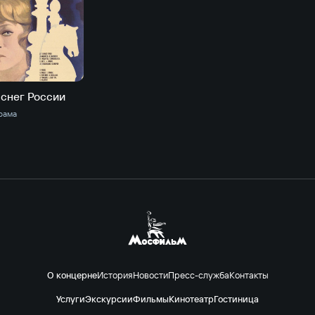
 снег России
рама
О концерне
История
Новости
Пресс-служба
Контакты
Услуги
Экскурсии
Фильмы
Кинотеатр
Гостиница