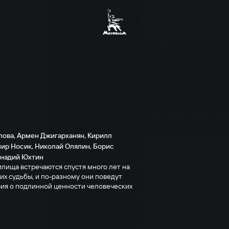
лова
,
Армен Джигарханян
,
Кирилл
ир Носик
,
Николай Олялин
,
Борис
ннадий Юхтин
лища встречаются спустя много лет на
х судьбы, и по-разному они поведут
ория о подлинной ценности человеческих