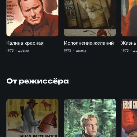
Калина красная
Исполнение желаний
1973
драма
1973
драма
1973
д
От режиссёра