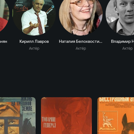
анян
Кирилл Лавров
Наталия Белохвостикова
Владимир 
Актёр
Актёр
Актёр