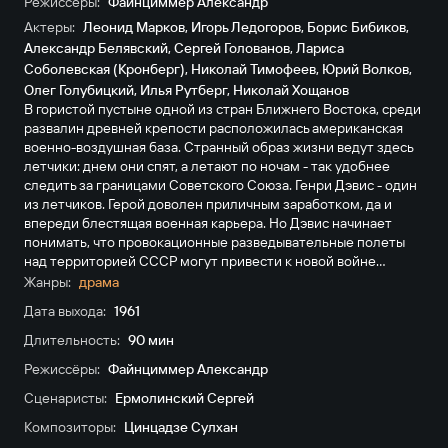
Режиссёры:
Файнциммер Александр
Актеры:
Леонид Марков
,
Игорь Ледогоров
,
Борис Бибиков
,
Александр Белявский
,
Сергей Голованов
,
Лариса
Соболевская (Кронберг)
,
Николай Тимофеев
,
Юрий Волков
,
Олег Голубицкий
,
Илья Рутберг
,
Николай Хощанов
В гористой пустыне одной из стран Ближнего Востока, среди
развалин древней крепости расположилась американская
военно-воздушная база. Странный образ жизни ведут здесь
летчики: днем они спят, а летают по ночам - так удобнее
следить за границами Советского Союза. Генри Дэвис - один
из летчиков. Герой доволен приличным заработком, да и
впереди блестящая военная карьера. Но Дэвис начинает
понимать, что провокационные разведывательные полеты
над территорией СССР могут привести к новой войне...
Жанры:
драма
Дата выхода:
1961
Длительность:
90 мин
Режиссёры:
Файнциммер Александр
Сценаристы:
Ермолинский Сергей
Композиторы:
Цинцадзе Сулхан