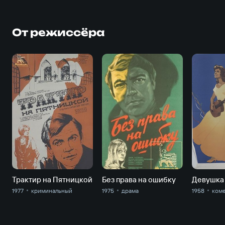
От режиссёра
Трактир на Пятницкой
Без права на ошибку
Девушка 
1977
криминальный
1975
драма
1958
ком