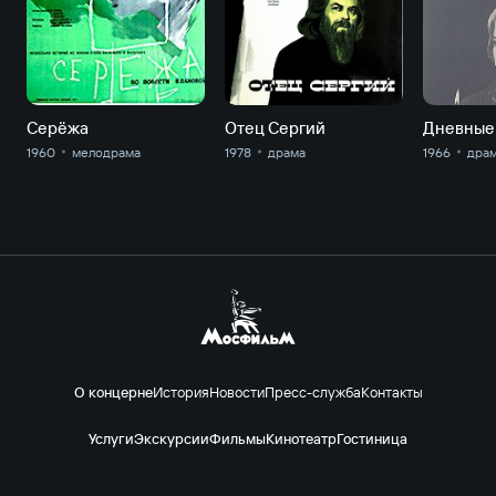
Серёжа
Отец Сергий
Дневные
1960
мелодрама
1978
драма
1966
дра
О концерне
История
Новости
Пресс-служба
Контакты
Услуги
Экскурсии
Фильмы
Кинотеатр
Гостиница