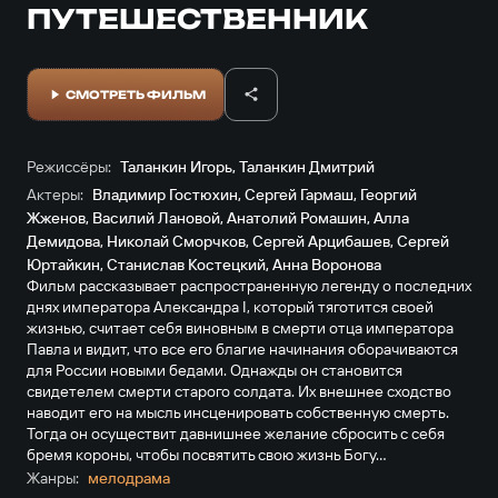
ПУТЕШЕСТВЕННИК
СМОТРЕТЬ ФИЛЬМ
Режиссёры:
Таланкин Игорь
,
Таланкин Дмитрий
Актеры:
Владимир Гостюхин
,
Сергей Гармаш
,
Георгий
Жженов
,
Василий Лановой
,
Анатолий Ромашин
,
Алла
Демидова
,
Николай Сморчков
,
Сергей Арцибашев
,
Сергей
Юртайкин
,
Станислав Костецкий
,
Анна Воронова
Фильм рассказывает распространенную легенду о последних
днях императора Александра I, который тяготится своей
жизнью, считает себя виновным в смерти отца императора
Павла и видит, что все его благие начинания оборачиваются
для России новыми бедами. Однажды он становится
свидетелем смерти старого солдата. Их внешнее сходство
наводит его на мысль инсценировать собственную смерть.
Тогда он осуществит давнишнее желание сбросить с себя
бремя короны, чтобы посвятить свою жизнь Богу...
Жанры:
мелодрама