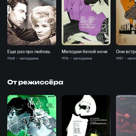
Еще раз про любовь
Мелодии белой ночи
1968
мелодрама
1976
мелодрама
1957
мело
От режиссёра