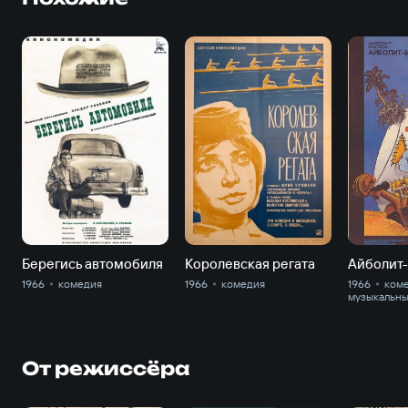
Берегись автомобиля
Королевская регата
Айболит
1966
комедия
1966
комедия
1966
коме
музыкальн
От режиссёра