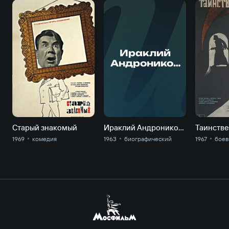
И
Ираклий
Андроников
рассказывает
Старый знакомый
Ираклий Андроников рассказывает
Таинств
1969
комедия
1963
биографический
1967
боев