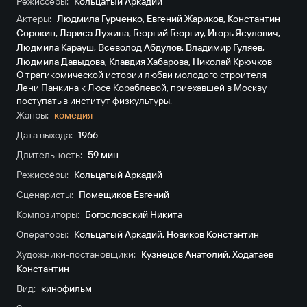
Режиссёры:
Кольцатый Аркадий
Актеры:
Людмила Гурченко
,
Евгений Жариков
,
Константин
Сорокин
,
Лариса Лужина
,
Георгий Георгиу
,
Игорь Ясулович
,
Людмила Карауш
,
Всеволод Абдулов
,
Владимир Гуляев
,
Людмила Давыдова
,
Клавдия Хабарова
,
Николай Крючков
О трагикомической истории любви молодого строителя
Лени Панкина к Люсе Кораблевой, приехавшей в Москву
поступать в институт физкультуры.
Жанры:
комедия
Дата выхода:
1966
Длительность:
59 мин
Режиссёры:
Кольцатый Аркадий
Сценаристы:
Помещиков Евгений
Композиторы:
Богословский Никита
Операторы:
Кольцатый Аркадий
,
Новиков Константин
Художники-постановщики:
Кузнецов Анатолий
,
Ходатаев
Константин
Вид:
кинофильм