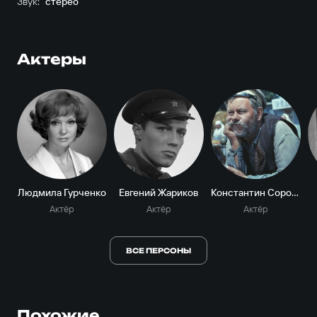
Звук:
стерео
Актеры
Людмила Гурченко
Евгений Жариков
Константин Сорокин
Актёр
Актёр
Актёр
ВСЕ ПЕРСОНЫ
Похожие