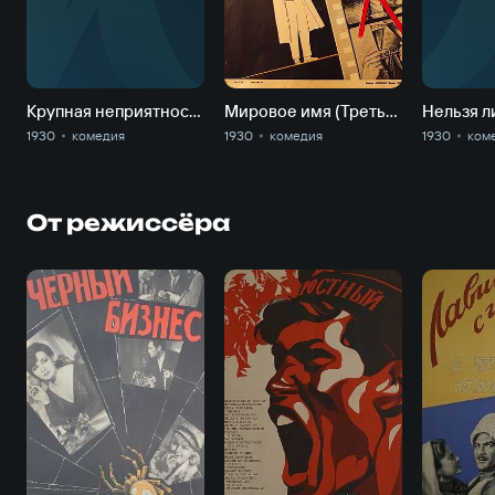
К
колесница)
Крупная неприятность (Золотая колесница)
Мировое имя (Третье утро. Звезда экрана. Как делаются ураганы)
1930
комедия
1930
комедия
1930
ком
От режиссёра