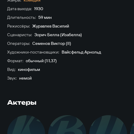
Жанры:
комедия
Дата выхода:
1930
Длительность:
59 мин
Режиссёры:
Журавлев Василий
Сценаристы:
Зорич Белла (Изабелла)
Операторы:
Семенов Виктор (II)
Художники-постановщики:
Вайсфельд Арнольд
Формат:
обычный (1:1,37)
Вид:
кинофильм
Звук:
немой
Актеры