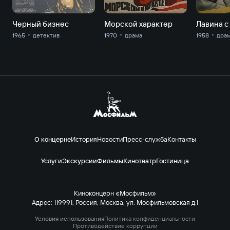
Черный бизнес
Морской характер
Лавина с
1965
детектив
1970
драма
1958
дра
О концерне
История
Новости
Пресс-служба
Контакты
Услуги
Экскурсии
Фильмы
Кинотеатр
Гостиница
Киноконцерн «Мосфильм»
Адрес: 119991, Россия, Москва, ул. Мосфильмовская д.1
Условия использования
Политика конфиденциальности
Противодействие коррупции