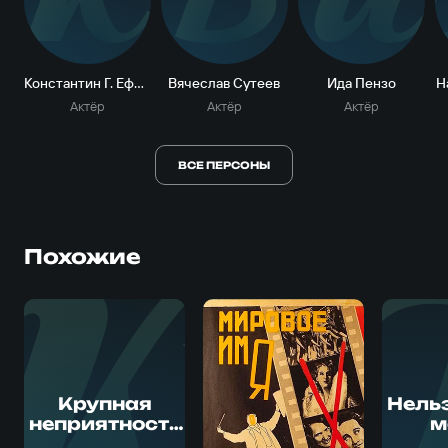
К
В
И
Константин Г. Ефимов
Вячеслав Сутеев
Ида Пензо
Н
Актёр
Актёр
Актёр
ВСЕ ПЕРСОНЫ
Похожие
Крупная
Нельз
неприятность
м
(Золотая
(Вк