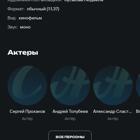
Формат:
обычный (1:1,37)
Вид:
кинофильм
Звук:
моно
Актеры
С
А
А
Сергей Проханов
Андрей Толубеев
Александр Сластин
Актёр
Актёр
Актёр
ВСЕ ПЕРСОНЫ