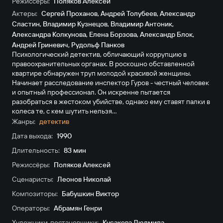
Режиссёры:
Поляков Алексей
Актеры:
Сергей Проханов
,
Андрей Толубеев
,
Александр
Сластин
,
Владимир Кузнецов
,
Владимир Антоник
,
Александра Колкунова
,
Елена Борзова
,
Александр Блок
,
Андрей Гриневич
,
Рудольф Панков
Психологический детектив, обличающий коррупцию в
правоохранительных органах. В роскошно обставленной
квартире обнаружен труп молодой красивой женщины.
Начинает расследование инспектор Гуров - честный человек
и опытный профессионал. Он искренне пытается
разобраться в жестоком убийстве, однако ему ставят палки в
колеса те, с кем шутить нельзя...
Жанры:
детектив
Дата выхода:
1990
Длительность:
83 мин
Режиссёры:
Поляков Алексей
Сценаристы:
Леонов Николай
Композиторы:
Бабушкин Виктор
Операторы:
Абрамян Генри
Художники-постановщики:
Кусакова Людмила